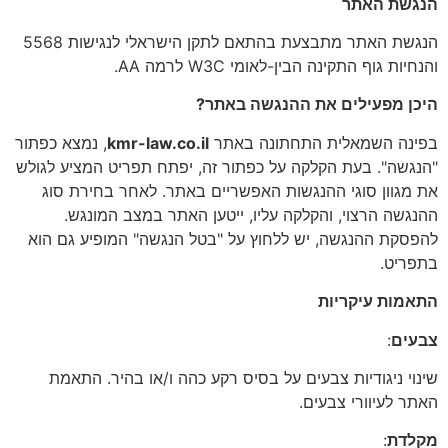
הנגשת האתר
הנגשת האתר מתבצעת בהתאם לתקן הישראלי לנגישות 5568
והנחיות גוף התקינה הבין-לאומי W3C לרמה AA.
היכן מפעילים את ההנגשה באתר?
בפינה השמאלית התחתונה באתר
kmr-law.co.il
, נמצא כפתור
"הנגשה". בעת הקלקה על כפתור זה, יפתח תפריט המציע לגולש
את מגוון סוגי ההנגשות האפשריים באתר. לאחר בחירת סוג
ההנגשה הרצוי, והקלקה עליו, ייטען האתר במצב המונגש.
להפסקת ההנגשה, יש ללחוץ על "בטל הנגשה" המופיע גם הוא
בתפריט.
התאמות עיקריות
צבעים
:
שינוי ניגודיות צבעים על בסיס רקע כהה ו/או בהיר. התאמת
האתר לעיוורי צבעים.
מקלדת
: